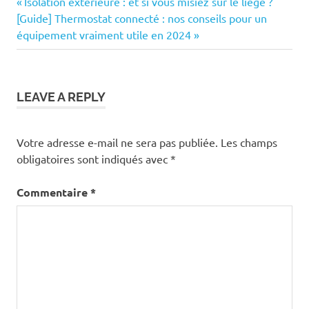
Previous
Navigation
Isolation extérieure : et si vous misiez sur le liège ?
Next
Post:
[Guide] Thermostat connecté : nos conseils pour un
de
Post:
équipement vraiment utile en 2024
l’article
LEAVE A REPLY
Votre adresse e-mail ne sera pas publiée.
Les champs
obligatoires sont indiqués avec
*
Commentaire
*